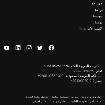
من نحن
فريقنا
منهجيتنا
مهمتنا
الاسئلة الأكثر تداولا
الإمارات العربية المتحدة: ‎+971558526179
قطر: ‎+97440196969
المملكة العربية السعودية: ‎+966540860010
مصر:201000701719+
الشروط و الأحكام
سياسة الخصوصية العالمية
تفاصيل سياسة الشركة
سياسة أمن المعلومات الخارجية
معايير شهادة الاعتماد™ و القوائم