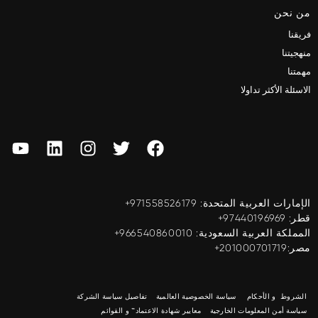
من نحن
فريقنا
منهجيتنا
مهمتنا
الاسئلة الأكثر تداولا
الإمارات العربية المتحدة: ‎+971558526179
قطر: ‎+97440196969
المملكة العربية السعودية: ‎+966540860010
مصر:201000701719+
الشروط و الأحكام
سياسة الخصوصية العالمية
تفاصيل سياسة الشركة
سياسة أمن المعلومات الخارجية
معايير شهادة الاعتماد™ و القوائم