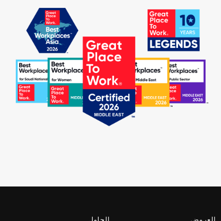
العروض
الحلول