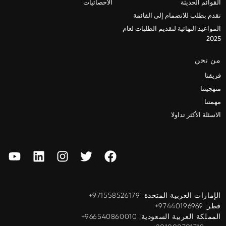
القوائم الحديثة
الاحصائيات
تقدم بطلب للانضمام إلى القائمة
المواعيد النهائية لتقديم الطلبات لعام
2025
من نحن
فريقنا
منهجيتنا
مهمتنا
الاسئلة الأكثر تداولا
الإمارات العربية المتحدة: ‎+971558526179
قطر: ‎+97440196969
المملكة العربية السعودية: ‎+966540860010