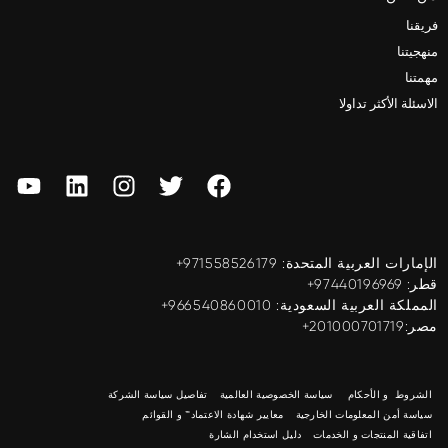
فريقنا
منهجيتنا
مهمتنا
الاسئلة الأكثر تداولا
الإمارات العربية المتحدة: ‎+971558526179
قطر: ‎+97440196969
المملكة العربية السعودية: ‎+966540860010
مصر:201000701719+
الشروط و الأحكام
سياسة الخصوصية العالمية
تفاصيل سياسة الشركة
سياسة أمن المعلومات الخارجية
معايير شهادة الاعتماد™ و القوائم
اتفاقية المنتجات و الخدمات
دليل استخدام الشارة