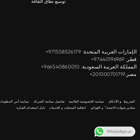
توسيع نطاق الثقافة
الإمارات العربية المتحدة: ‎+971558526179
قطر: ‎+97440196969
المملكة العربية السعودية: ‎+966540860010
مصر:201000701719+
الشروط و الأحكام
سياسة الخصوصية العالمية
تفاصيل سياسة الشركة
سياسة أمن المعلومات 
معايير شهادة الاعتماد™ و القوائم
اتفاقية المنتجات و الخدمات
دليل استخدام الشارة
WhatsApp us