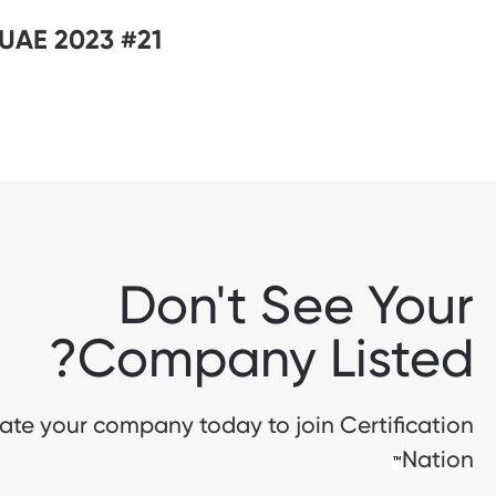
#21 on Best Workplaces for Parents™️ – UAE 2023
Don't See Your
Company Listed?
te your company today to join Certification
Nation
™