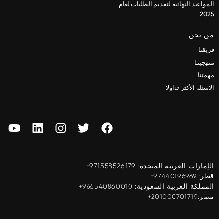
المواعيد النهائية لتقديم الطلبات لعام
2025
من نحن
فريقنا
منهجيتنا
مهمتنا
الاسئلة الأكثر تداولا
الإمارات العربية المتحدة: ‎+971558526179
قطر: ‎+97440196969
المملكة العربية السعودية: ‎+966540860010
مصر:201000701719+