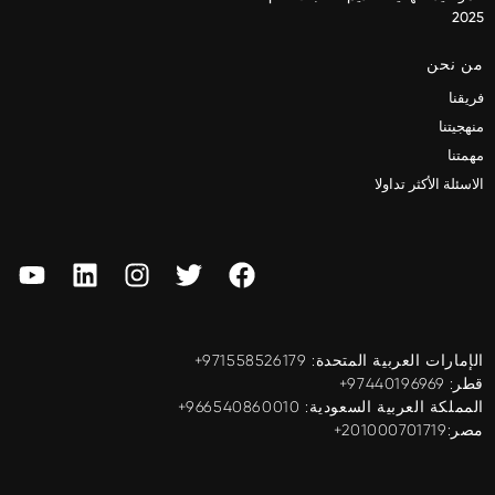
2025
من نحن
فريقنا
منهجيتنا
مهمتنا
الاسئلة الأكثر تداولا
الإمارات العربية المتحدة: ‎+971558526179
قطر: ‎+97440196969
المملكة العربية السعودية: ‎+966540860010
مصر:201000701719+