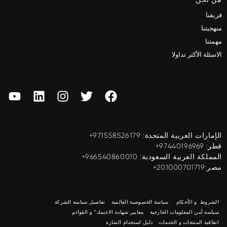
فريقنا
منهجيتنا
مهمتنا
الاسئلة الأكثر تداولا
الإمارات العربية المتحدة: ‎+971558526179
قطر: ‎+97440196969
المملكة العربية السعودية: ‎+966540860010
مصر:201000701719+
الشروط و الأحكام
سياسة الخصوصية العالمية
تفاصيل سياسة الشركة
سياسة أمن المعلومات الخارجية
معايير شهادة الاعتماد™ و القوائم
اتفاقية المنتجات و الخدمات
دليل استخدام الشارة