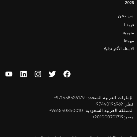
2025
من نحن
فريقنا
منهجيتنا
مهمتنا
الاسئلة الأكثر تداولا
الإمارات العربية المتحدة: ‎+971558526179
قطر: ‎+97440196969
المملكة العربية السعودية: ‎+966540860010
مصر:201000701719+