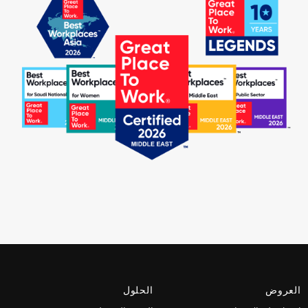
العروض
الحلول