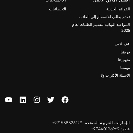
القوائم الحديثة
الاحصائيات
تقدم بطلب للانضمام إلى القائمة
المواعيد النهائية لتقديم الطلبات لعام
2025
من نحن
فريقنا
منهجيتنا
مهمتنا
الاسئلة الأكثر تداولا
الإمارات العربية المتحدة: ‎+971558526179
قطر: ‎+97440196969