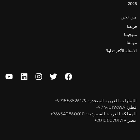
2025
من نحن
فريقنا
منهجيتنا
مهمتنا
الاسئلة الأكثر تداولا
الإمارات العربية المتحدة: ‎+971558526179
قطر: ‎+97440196969
المملكة العربية السعودية: ‎+966540860010
مصر:201000701719+