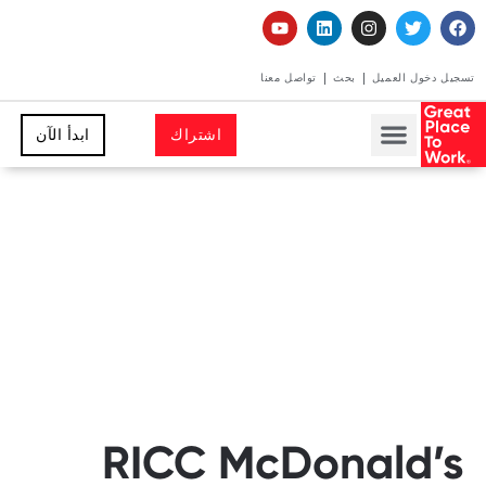
تسجيل دخول العميل
بحث
تواصل معنا
اشتراك
ابدأ الآن
RICC McDonald’s