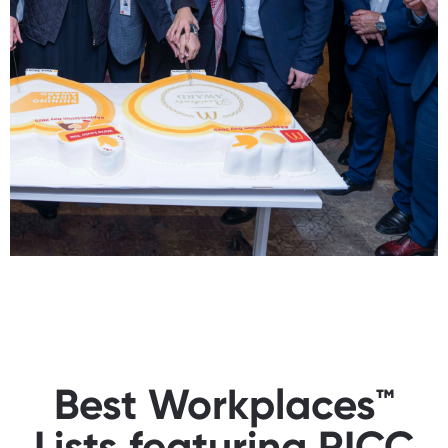
Best Workplaces™
Lists featuring RICC