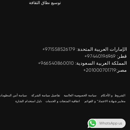
توسيع نطاق الثقافة
الإمارات العربية المتحدة: ‎+971558526179
قطر: ‎+97440196969
المملكة العربية السعودية: ‎+966540860010
مصر:201000701719+
الشروط و الأحكام
سياسة الخصوصية العالمية
تفاصيل سياسة الشركة
سياسة أمن المعلومات 
معايير شهادة الاعتماد™ و القوائم
اتفاقية المنتجات و الخدمات
دليل استخدام الشارة
WhatsApp us