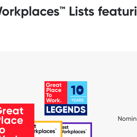
orkplaces™ Lists feat
Nomina