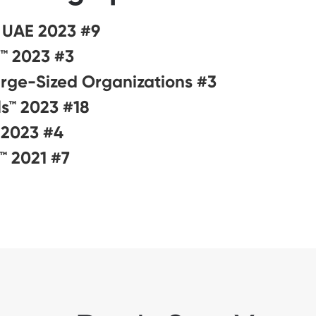
#9 on Best Workplaces for Parents™️ – UAE 2023
#3 on Best Workplaces for Women™ 2023
#3 on Best Workplaces in the Middle East™ 2023 – Large-Sized Organizations
#18 on Best Workplaces for Millennials™ 2023
#4 on Best Workplaces in Retail™ 2023
#7 on Best Workplaces in the UAE™ 2021