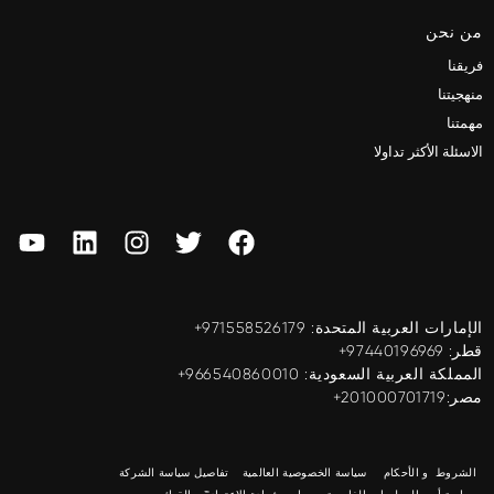
من نحن
فريقنا
منهجيتنا
مهمتنا
الاسئلة الأكثر تداولا
الإمارات العربية المتحدة: ‎+971558526179
قطر: ‎+97440196969
المملكة العربية السعودية: ‎+966540860010
مصر:201000701719+
الشروط و الأحكام
سياسة الخصوصية العالمية
تفاصيل سياسة الشركة