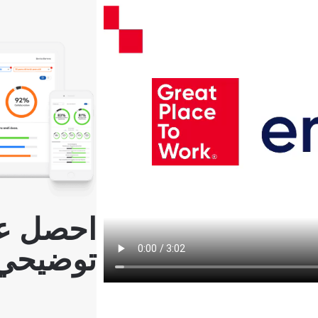
احصل ع
توضيحي 