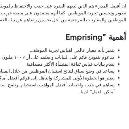
ان
أف
ض
ل
المد
راء هم
الذين لديهم
القدرة على
جذب
و
الاحتفاظ
بالموظف
تطوير وتحسين
تجربة
الموظف
ين
.
كما
أنهم
يعتمدون
على
منصة
غريت 
الموظفين
والمقارنات المرجعية من أجل
تحسين
رضا
هم عن بيئة العم
أهمية ™Emprising
يتميز بأنه
معيار عالمي لقياس تجربة الموظف
.
مدعوم
بنموذج
قائم
على
البيانات
و
يعتمد
على
آراء
١٠٠
مليون 
يقدم
بيانات قياس ثقافة ال
منشأة
الأكثر مصداقية
يساعد في
وضع
سياق
لنتائج
استبيان
الموظفين
من
خلال
المقار
يعتبر هو
الخطوة الأولى ل
لمشاركة والتأهل إلى
قوائم أفضل أماك
يساهم في
جذب واحتف
ا
ظ أفضل المواهب باستخدام برنامج
استب
أماكن العمل™ لدينا.