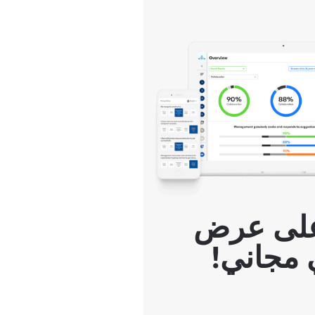
لى عرض
مجاني!