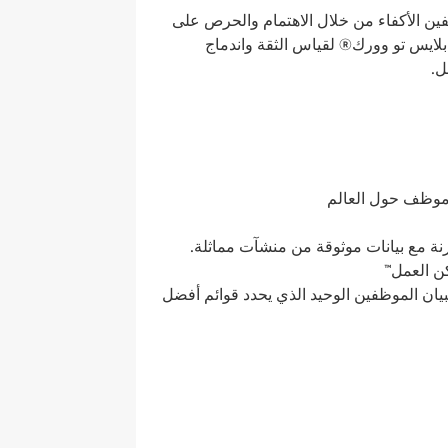
ين الأكفاء
من
خلال
الاهتمام والحرص على
بلايس تو وورك®
لقياس
الثقة واندماج
ل
.
موظف حول العالم
نة
مع
بيانات
موثوقة
من
منشآت
مماثلة
.
ن العمل
™
يان
الموظفين الوحيد الذي يحدد قوائم أفضل