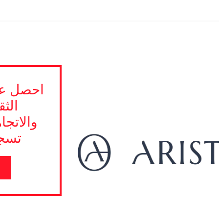
احصل عل
الثق
والاتجا
تسجي