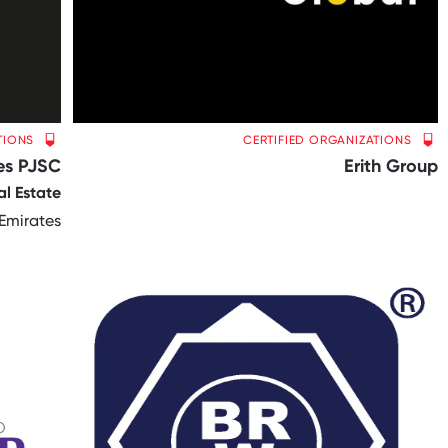
TIONS
CERTIFIED ORGANIZATIONS
es PJSC
Erith Group
al Estate
Emirates