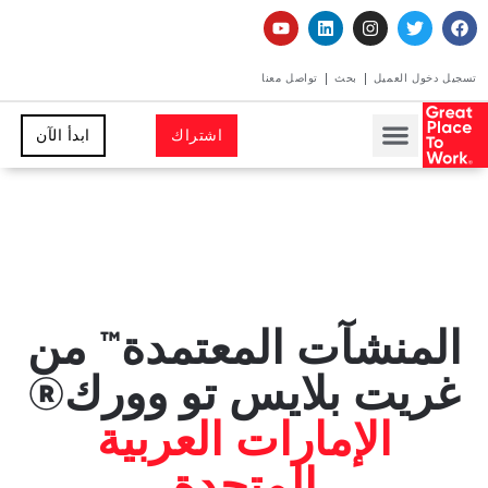
تسجيل دخول العميل
بحث
تواصل معنا
اشتراك
ابدأ الآن
المنشآت المعتمدة™ من
غريت بلايس تو وورك®
الإمارات العربية
المتحدة