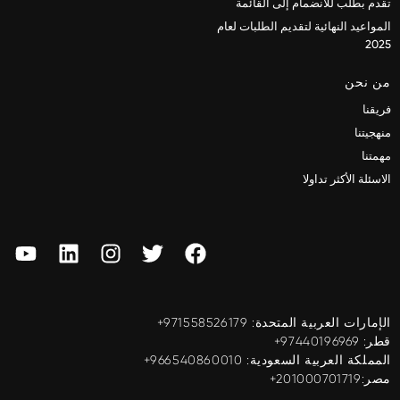
تقدم بطلب للانضمام إلى القائمة
المواعيد النهائية لتقديم الطلبات لعام
2025
من نحن
فريقنا
منهجيتنا
مهمتنا
الاسئلة الأكثر تداولا
الإمارات العربية المتحدة: ‎+971558526179
قطر: ‎+97440196969
المملكة العربية السعودية: ‎+966540860010
مصر:201000701719+