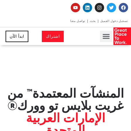
تسجيل دخول العميل
بحث
تواصل معنا
اشتراك
ابدأ الآن
المنشآت المعتمدة™ من
غريت بلايس تو وورك®
الإمارات العربية
المتحدة