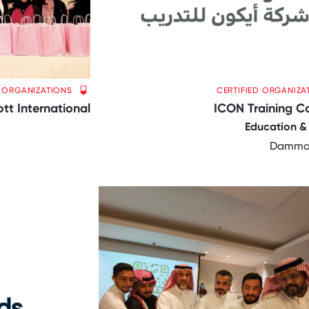
D ORGANIZATIONS
CERTIFIED ORGANIZA
ott International
ICON Training 
Education & 
Damma