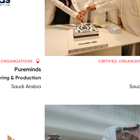
D ORGANIZATIONS
CERTIFIED ORGANIZA
Pureminds
ring & Production
Saudi Arabia
Saud