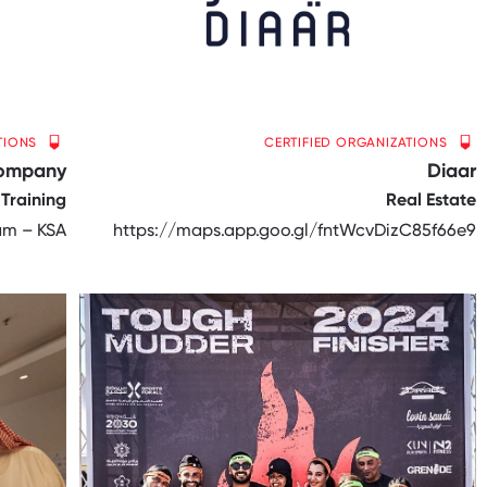
TIONS
CERTIFIED ORGANIZATIONS
Company
Diaar
Training
Real Estate
m – KSA
https://maps.app.goo.gl/fntWcvDizC85f66e9