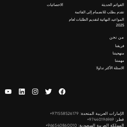
القوائم الحديثة
الاحصائيات
تقدم بطلب للانضمام إلى القائمة
المواعيد النهائية لتقديم الطلبات لعام
2025
من نحن
فريقنا
منهجيتنا
مهمتنا
الاسئلة الأكثر تداولا
الإمارات العربية المتحدة: ‎+971558526179
قطر: ‎+97440196969
المملكة العربية السعودية: ‎+966540860010