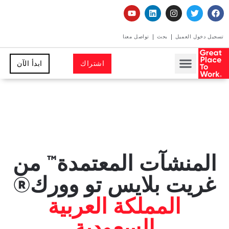
تسجيل دخول العميل
بحث
تواصل معنا
اشتراك
ابدأ الآن
المنشآت المعتمدة™ من
غريت بلايس تو وورك®
المملكة العربية
السعودية