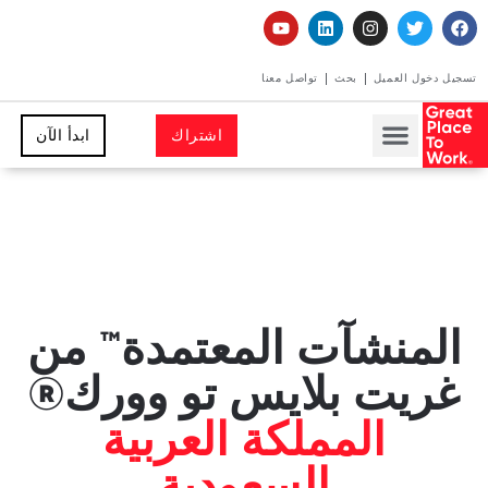
تسجيل دخول العميل
بحث
تواصل معنا
اشتراك
ابدأ الآن
المنشآت المعتمدة™ من
غريت بلايس تو وورك®
المملكة العربية
السعودية