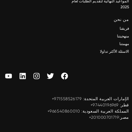
المواعيد النهائية لتقديم الطلبات لعام
2025
من نحن
فريقنا
منهجيتنا
مهمتنا
الاسئلة الأكثر تداولا
الإمارات العربية المتحدة: ‎+971558526179
قطر: ‎+97440196969
المملكة العربية السعودية: ‎+966540860010
مصر:201000701719+