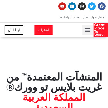
تسجيل دخول العميل
بحث
تواصل معنا
اشتراك
ابدأ الآن
المنشآت المعتمدة™ من
غريت بلايس تو وورك®
المملكة العربية
السعودية