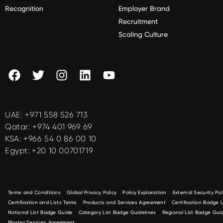
Recognition
Employer Brand
Recruitment
Scaling Culture
UAE:
+971 558 526 713
Qatar:
+974 401 969 69
KSA:
+966 54 0 86 00 10
Egypt:
+20 10 00701719
Terms and Conditions
Global Privacy Policy
Policy Explanation
External Security Pol
Certification and Lists Terms
Products and Services Agreement
Certification Badge
National List Badge Guide
Category List Badge Guidelines
Regional List Badge Guid
Master Services Agreement