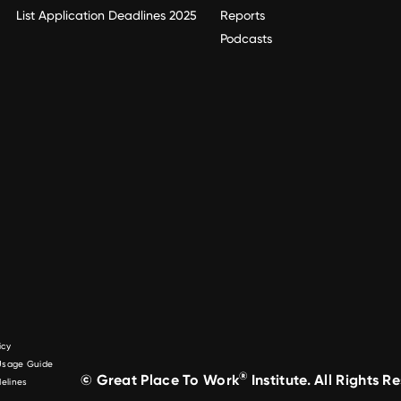
List Application Deadlines 2025
Reports
Podcasts
icy
 Usage Guide
®
© Great Place To Work
Institute. All Rights R
elines